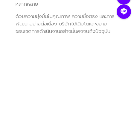
หลากหลาย
ด้วยความมุ่งมั่นในคุณภาพ ความซื่อตรง และการ
พัฒนาอย่างต่อเนื่อง บริษัทได้เติบโตและขยาย
ขอบเขตการดำเนินงานอย่างมั่นคงจนถึงปัจจุบัน
วิสัยทัศน์
"มุ่งสู่การเป็นผู้นำด้านการผลิต และแปรรูปอาหาร
เกษตรคุณภาพสูงในระดับสากล โดยคำนึงถึงความ
ปลอดภัยของผู้บริโภค การพัฒนาที่ยั่งยืน และการ
เติบโตร่วมกับพันธมิตรทุกภาคส่วน
อ่านเพิ่มเติม +